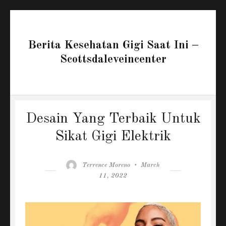
Berita Kesehatan Gigi Saat Ini –
Scottsdaleveincenter
Desain Yang Terbaik Untuk
Sikat Gigi Elektrik
Author
Posted
Terrence Moreno
March
on
11, 2022