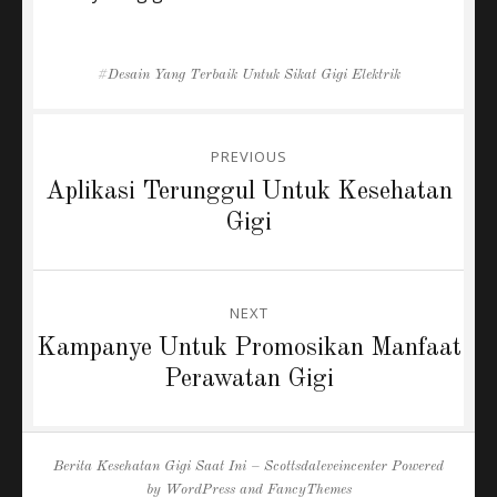
Tags
Desain Yang Terbaik Untuk Sikat Gigi Elektrik
Post
PREVIOUS
navigation
Previous
Aplikasi Terunggul Untuk Kesehatan
post:
Gigi
NEXT
Next
Kampanye Untuk Promosikan Manfaat
post:
Perawatan Gigi
Berita Kesehatan Gigi Saat Ini – Scottsdaleveincenter
Powered
by
WordPress
and
FancyThemes