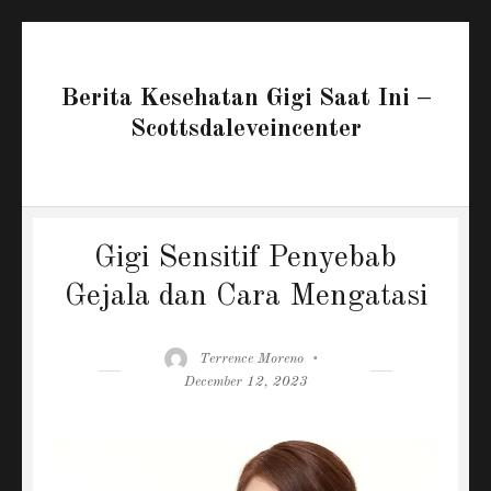
Berita Kesehatan Gigi Saat Ini –
Scottsdaleveincenter
Gigi Sensitif Penyebab
Gejala dan Cara Mengatasi
Author
Posted
Terrence Moreno
on
December 12, 2023