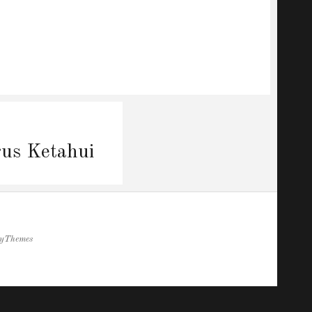
rus Ketahui
yThemes