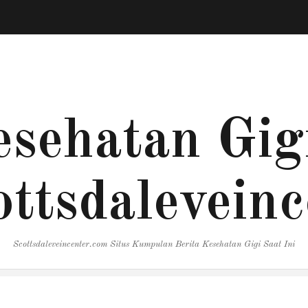
esehatan Gigi
ottsdaleveinc
Scottsdaleveincenter.com Situs Kumpulan Berita Kesehatan Gigi Saat Ini