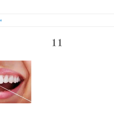
ge
11