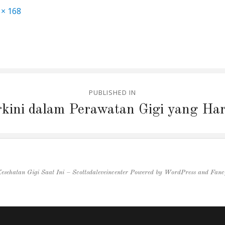
 × 168
PUBLISHED IN
rkini dalam Perawatan Gigi yang Ha
esehatan Gigi Saat Ini – Scottsdaleveincenter
Powered by
WordPress
and
Fanc