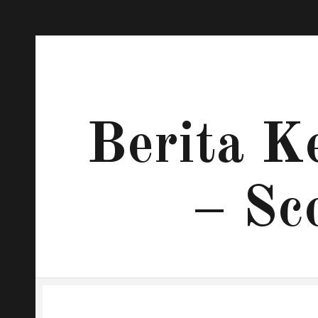
Berita K
– Sc