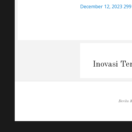
Posted
Full
December 12, 2023
299
on
size
Post
navigation
Inovasi Te
Berita K