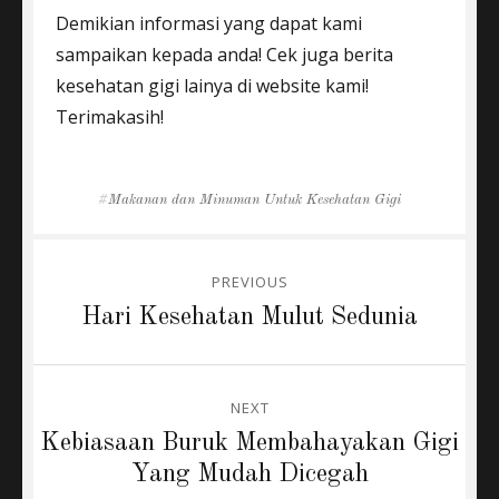
Demikian informasi yang dapat kami
sampaikan kepada anda! Cek juga berita
kesehatan gigi lainya di website kami!
Terimakasih!
Tags
Makanan dan Minuman Untuk Kesehatan Gigi
Post
PREVIOUS
navigation
Previous
Hari Kesehatan Mulut Sedunia
post:
NEXT
Next
Kebiasaan Buruk Membahayakan Gigi
post:
Yang Mudah Dicegah