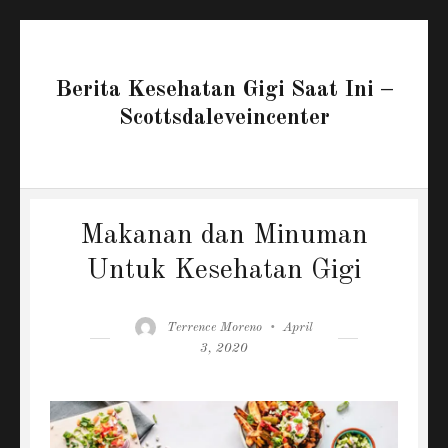
Berita Kesehatan Gigi Saat Ini –
Scottsdaleveincenter
Makanan dan Minuman
Untuk Kesehatan Gigi
Author
Posted
Terrence Moreno
April
on
3, 2020