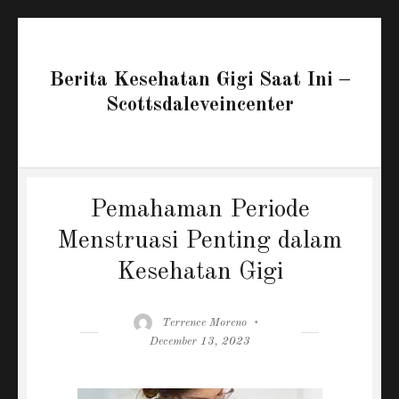
Berita Kesehatan Gigi Saat Ini –
Scottsdaleveincenter
Pemahaman Periode
Menstruasi Penting dalam
Kesehatan Gigi
Author
Posted
Terrence Moreno
on
December 13, 2023