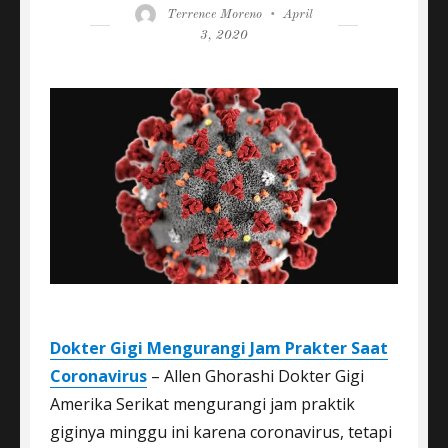
Author
Posted
Terrence Moreno
April
on
3, 2020
Dokter Gigi Mengurangi Jam Prakter Saat
Coronavirus
– Allen Ghorashi Dokter Gigi
Amerika Serikat mengurangi jam praktik
giginya minggu ini karena coronavirus, tetapi