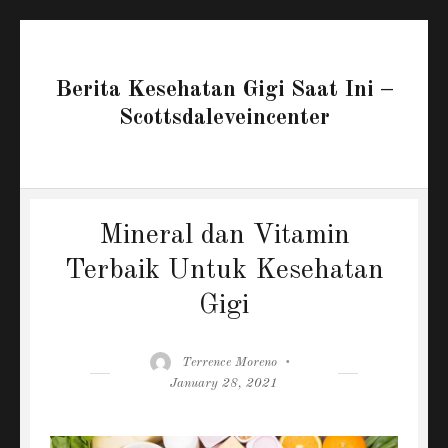
Berita Kesehatan Gigi Saat Ini –
Scottsdaleveincenter
Mineral dan Vitamin
Terbaik Untuk Kesehatan
Gigi
Author
Posted
Terrence Moreno
on
January 28, 2021