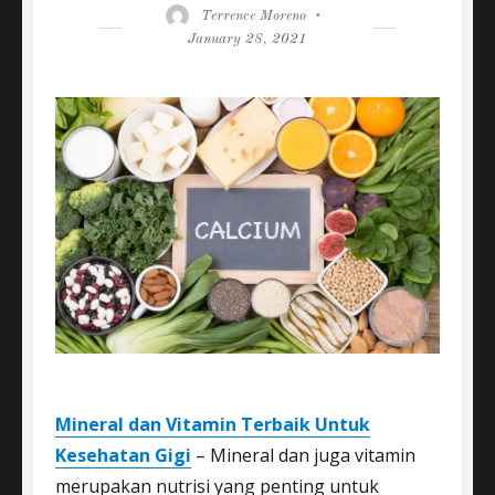
Author
Posted
Terrence Moreno
on
January 28, 2021
Mineral dan Vitamin Terbaik Untuk
Kesehatan Gigi
– Mineral dan juga vitamin
merupakan nutrisi yang penting untuk